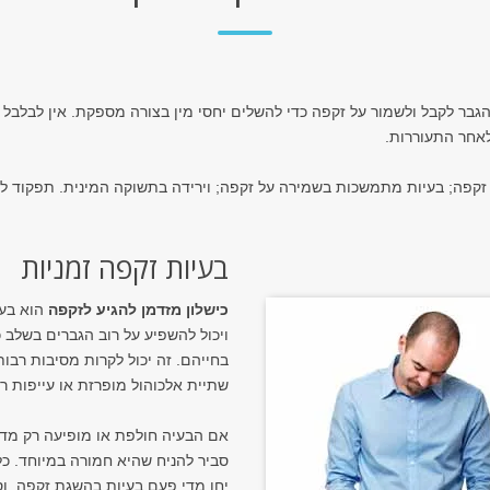
גבר לקבל ולשמור על זקפה כדי להשלים יחסי מין בצורה מספקת. אין לבלב
אחר התעוררות.
זקפה; בעיות מתמשכות בשמירה על זקפה; וירידה בתשוקה המינית. תפקוד לק
בעיות זקפה זמניות
כישלון מזדמן להגיע לזקפה
הוא בעי
ויכול להשפיע על רוב הגברים בשלב 
בחייהם. זה יכול לקרות מסיבות רבות
שתיית אלכוהול מופרזת או עייפות ר
אם הבעיה חולפת או מופיעה רק מדי
סביר להניח שהיא חמורה במיוחד. כל
יחו מדי פעם בעיות בהשגת זקפה, וס