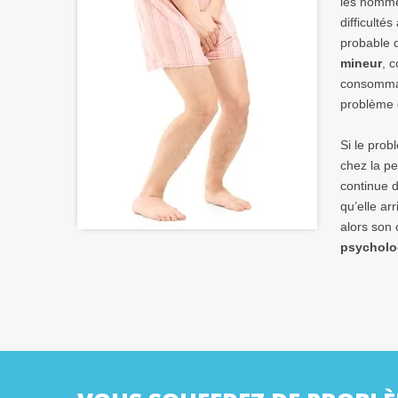
les homme
difficultés
probable 
mineur
, 
consommati
problème d
Si le pro
chez la pe
continue d
qu’elle ar
alors son 
psycholo