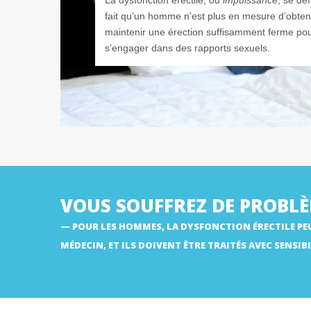
La dysfonction érectile, ou
impuissance
, se déf
fait qu’un homme n’est plus en mesure d’obteni
maintenir une érection suffisamment ferme po
s’engager dans des rapports sexuels.
VOUS SOUFFREZ DE PROBLÈ
POUR LES HOMMES, LA DYSFONCTION ÉRECTILE PEU
MÉDECIN, ET ILS DOIVENT ÊTRE TRAITÉS AVEC SENSIBI