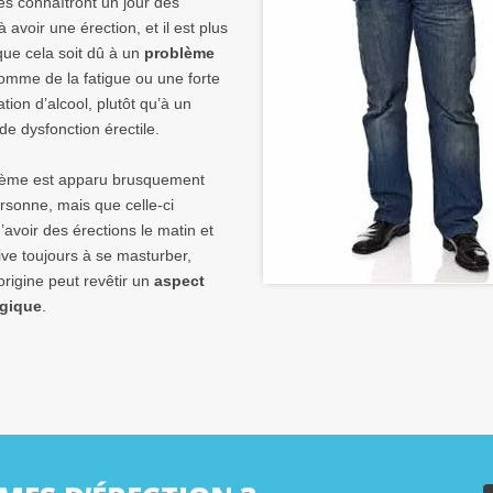
s connaîtront un jour des
 à avoir une érection, et il est plus
que cela soit dû à un
problème
comme de la fatigue ou une forte
on d’alcool, plutôt qu’à un
e dysfonction érectile.
blème est apparu brusquement
rsonne, mais que celle-ci
’avoir des érections le matin et
rive toujours à se masturber,
origine peut revêtir un
aspect
gique
.