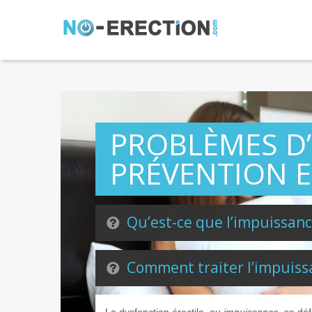
PROBLÈMES D’
PRÉVENTION E
Qu’est-ce que l’impuissanc
Comment traiter l’impuiss