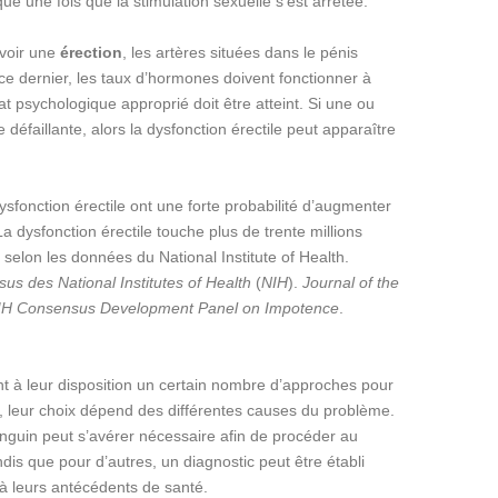
sque une fois que la stimulation sexuelle s’est arrêtée.
voir une
érection
, les artères situées dans le pénis
s ce dernier, les taux d’hormones doivent fonctionner à
tat psychologique approprié doit être atteint. Si une ou
 défaillante, alors la dysfonction érectile peut apparaître
sfonction érectile ont une forte probabilité d’augmenter
La dysfonction érectile touche plus de trente millions
selon les données du National Institute of Health.
s des National Institutes of Health
(
NIH
).
Journal of the
IH Consensus Development Panel on Impotence
.
nt à leur disposition un certain nombre d’approches pour
, leur choix dépend des différentes causes du problème.
anguin peut s’avérer nécessaire afin de procéder au
is que pour d’autres, un diagnostic peut être établi
 leurs antécédents de santé.