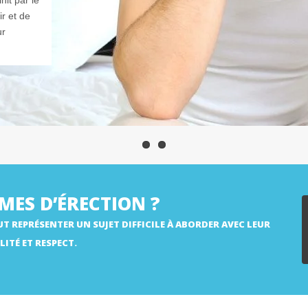
init par le
r et de
ur
MES D’ÉRECTION ?
T REPRÉSENTER UN SUJET DIFFICILE À ABORDER AVEC LEUR
LITÉ ET RESPECT.