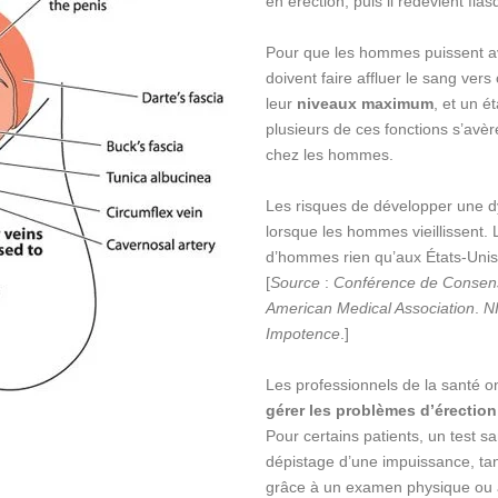
en érection, puis il redevient fla
Pour que les hommes puissent a
doivent faire affluer le sang ver
leur
niveaux maximum
, et un é
plusieurs de ces fonctions s’avère
chez les hommes.
Les risques de développer une dy
lorsque les hommes vieillissent. 
d’hommes rien qu’aux États-Unis 
[
Source
:
Conférence de Consensu
American Medical Association
.
N
Impotence
.]
Les professionnels de la santé o
gérer les problèmes d’érection
Pour certains patients, un test s
dépistage d’une impuissance, tand
grâce à un examen physique ou à