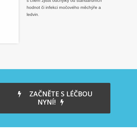
s cílem zjistit odchylky od standardních
hodnot či infekci močového měchýře a
ledvin.
ZAČNĚTE S LÉČBOU
NYNÍ!