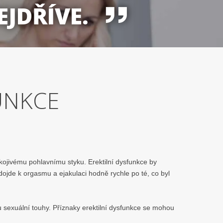
EJDŘÍVE.
UNKCE
okojivému pohlavnímu styku. Erektilní dysfunkce by
ojde k orgasmu a ejakulaci hodně rychle po té, co byl
tu sexuální touhy. Příznaky erektilní dysfunkce se mohou