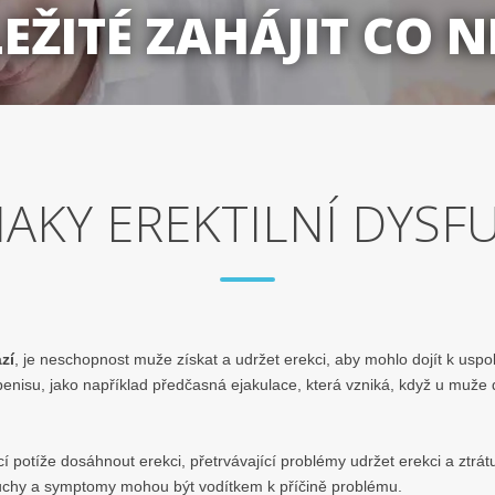
EŽITÉ ZAHÁJIT CO N
NAKY EREKTILNÍ DYSF
zí
, je neschopnost muže získat a udržet erekci, aby mohlo dojít k usp
enisu, jako například předčasná ejakulace, která vzniká, když u muže d
í potíže dosáhnout erekci, přetrvávající problémy udržet erekci a ztrá
uchy a symptomy mohou být vodítkem k příčině problému.