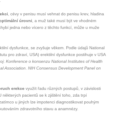
.
ekci
, cévy v penisu musí vehnat do penisu krev, hladina
optimální úrovni
, a muž také musí být ve vhodném
hybí jedna nebo vícero z těchto funkcí, může u muže
tilní dysfunkce, se zvyšuje věkem. Podle údajů National
itutu pro zdraví, USA) erektilní dysfunkce postihuje v USA
oj
:
Konference o konsenzu National Institutes of Health
al Association
.
NIH Consensus Development Panel on
oruch erekce
využít řadu různých postupů, v závislosti
některých pacientů se k zjištění toho, zda trpí
, zatímco u jiných lze impotenci diagnostikovat pouhým
skutováním zdravotního stavu a anamnézy.