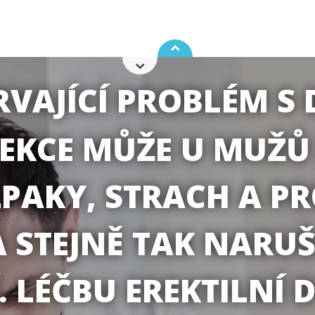
VAJÍCÍ PROBLÉM S 
EKCE MŮŽE U MUŽ
ZPAKY, STRACH A P
A STEJNĚ TAK NARUŠ
 LÉČBU EREKTILNÍ 