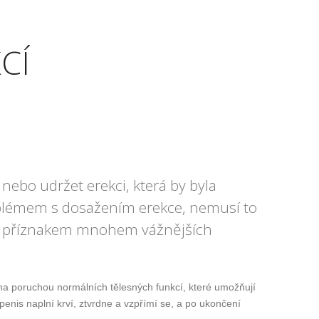
CÍ
ebo udržet erekci, která by byla
oblémem s dosažením erekce, nemusí to
být příznakem mnohem vážnějších
a poruchou normálních tělesných funkcí, které umožňují
penis naplní krví, ztvrdne a vzpřímí se, a po ukončení