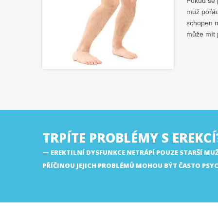
Pokud se p
muž pořád
schopen m
může mít
TRPÍTE PROBLÉMY S EREKCÍ
EREKTILNÍ DYSFUNKCE NETRÁPÍ POUZE STARŠÍ MUŽ
PŘÍČINOU JEJICH PROBLÉMŮ MOHOU BÝT ČASTO PSY