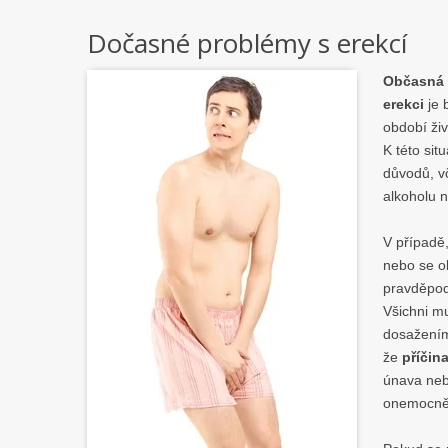
Dočasné problémy s erekcí
Občasná
erekci
je 
období ži
K této sit
důvodů, v
alkoholu n
V případě
nebo se ob
pravděpod
Všichni mu
dosažením
že
příčin
únava neb
onemocněn