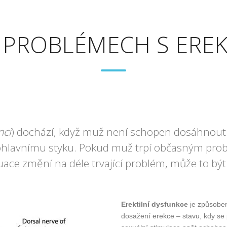
 PROBLÉMECH S EREK
nci
) dochází, když muž není schopen dosáhnout n
pohlavnímu styku. Pokud muž trpí občasným pr
tuace změní na déle trvající problém, může to 
Erektilní dysfunkce
je způsoben
dosažení erekce – stavu, kdy se 