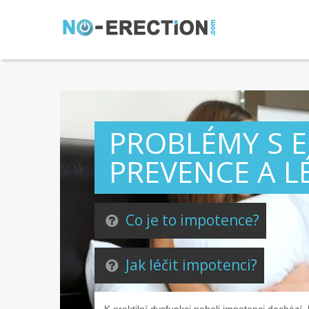
PROBLÉMY S E
PREVENCE A L
Co je to impotence?
Jak léčit impotenci?