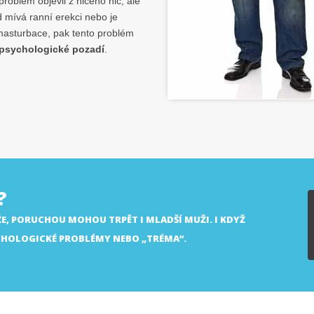
roblém objevil z ničeho nic, ale
 mívá ranní erekci nebo je
asturbace, pak tento problém
psychologické pozadí
.
?
E, PORUCHOU MOHOU TRPĚT I MLADŠÍ MUŽI. I KDYŽ
CHOLOGICKÉ PROBLÉMY NEBO „TRÉMA“.