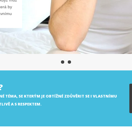
, když muž
terá by
lavnímu
?
É TÉMA, SE KTERÝM JE OBTÍŽNÉ ZDŮVĚRIT SE I VLASTNÍMU
LIVĚ A S RESPEKTEM.