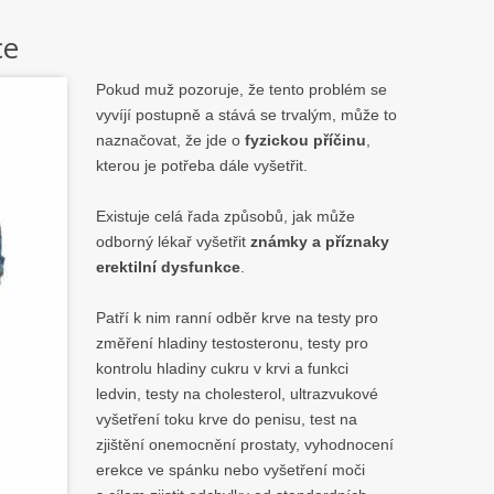
ce
Pokud muž pozoruje, že tento problém se
vyvíjí postupně a stává se trvalým, může to
naznačovat, že jde o
fyzickou příčinu
,
kterou je potřeba dále vyšetřit.
Existuje celá řada způsobů, jak může
odborný lékař vyšetřit
známky a příznaky
erektilní dysfunkce
.
Patří k nim ranní odběr krve na testy pro
změření hladiny testosteronu, testy pro
kontrolu hladiny cukru v krvi a funkci
ledvin, testy na cholesterol, ultrazvukové
vyšetření toku krve do penisu, test na
zjištění onemocnění prostaty, vyhodnocení
erekce ve spánku nebo vyšetření moči