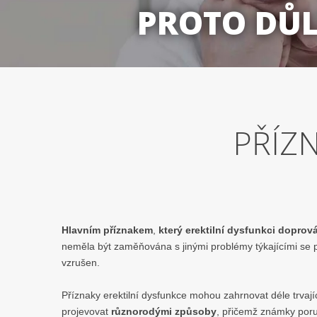
PROTO DŮL
PŘÍZ
Hlavním příznakem
,
který erektilní dysfunkci doprová
neměla být zaměňována s jinými problémy týkajícími se p
vzrušen.
Příznaky erektilní dysfunkce mohou zahrnovat déle trvajíc
projevovat
různorodými způsoby
, přičemž známky por