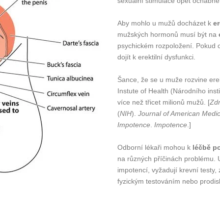
sexuální stimulace opět ochabne
Aby mohlo u mužů docházet k
er
mužských hormonů musí být na
psychickém rozpoložení. Pokud c
dojít k erektilní dysfunkci.
Šance, že se u muže rozvine erek
Instute of Health (Národního inst
více než třicet milionů mužů. [
Zdr
(
NIH
).
Journal of American Medic
Impotence
.
Impotence
.]
Odborní lékaři mohou k
léčbě p
na různých příčinách problému. U 
impotencí, vyžadují krevní testy
fyzickým testováním nebo prodi