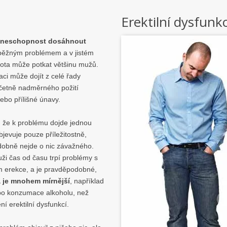
Erektilní dysfunk
 neschopnost dosáhnout
běžným problémem a v jistém
vota může potkat většinu mužů.
uaci může dojít z celé řady
četně nadměrného požití
ebo přílišné únavy.
, že k problému dojde jednou
jevuje pouze příležitostně,
obně nejde o nic závažného.
ži čas od času trpí problémy s
 erekce, a je pravděpodobné,
a je mnohem mírnější
, například
o konzumace alkoholu, než
í erektilní dysfunkcí.