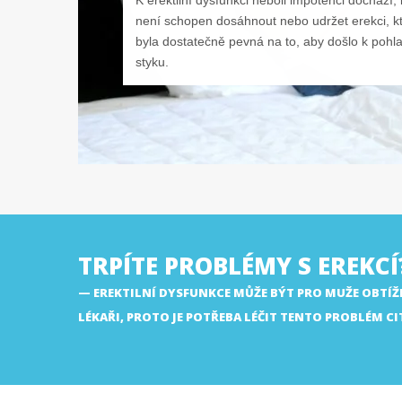
K erektilní dysfunkci neboli impotenci dochází
není schopen dosáhnout nebo udržet erekci, k
byla dostatečně pevná na to, aby došlo k poh
styku.
TRPÍTE PROBLÉMY S EREKCÍ
EREKTILNÍ DYSFUNKCE MŮŽE BÝT PRO MUŽE OBTÍŽN
LÉKAŘI, PROTO JE POTŘEBA LÉČIT TENTO PROBLÉM CIT