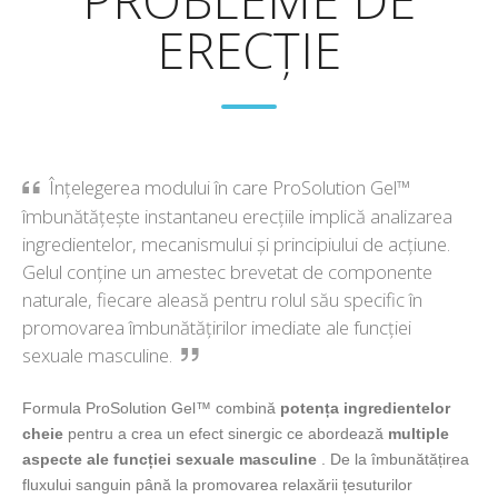
ERECŢIE
Înțelegerea modului în care ProSolution Gel™
îmbunătățește instantaneu erecțiile implică analizarea
ingredientelor, mecanismului și principiului de acțiune.
Gelul conține un amestec brevetat de componente
naturale, fiecare aleasă pentru rolul său specific în
promovarea îmbunătățirilor imediate ale funcției
sexuale masculine.
Formula ProSolution Gel™ combină
potența ingredientelor
cheie
pentru a crea un efect sinergic ce abordează
multiple
aspecte ale funcției sexuale masculine
. De la îmbunătățirea
fluxului sanguin până la promovarea relaxării țesuturilor