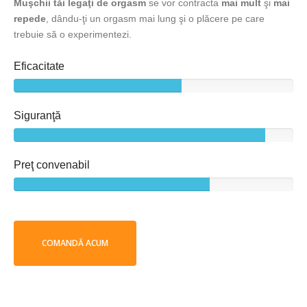
Muşchii tăi legaţi de orgasm
se vor contracta
mai mult
şi
mai
repede
, dându-ţi un orgasm mai lung şi o plăcere pe care
trebuie să o experimentezi.
Eficacitate
Siguranţă
Preţ convenabil
COMANDĂ ACUM