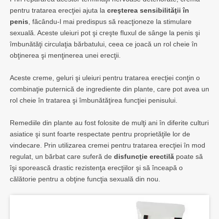
pentru tratarea erecţiei ajuta la
creşterea sensibilităţii în
penis
, făcându-l mai predispus să reacţioneze la stimulare
sexuală. Aceste uleiuri pot şi creşte fluxul de sânge la penis şi
îmbunătăţi circulaţia bărbatului, ceea ce joacă un rol cheie în
obţinerea şi menţinerea unei erecţii.
Aceste creme, geluri şi uleiuri pentru tratarea erecţiei conţin o
combinaţie puternică de ingrediente din plante, care pot avea un
rol cheie în tratarea şi îmbunătăţirea funcţiei penisului.
Remediile din plante au fost folosite de mulţi ani în diferite culturi
asiatice şi sunt foarte respectate pentru proprietăţile lor de
vindecare. Prin utilizarea cremei pentru tratarea erecţiei în mod
regulat, un bărbat care suferă de
disfuncţie erectilă
poate să
îşi sporească drastic rezistenţa erecţiilor şi să înceapă o
călătorie pentru a obţine funcţia sexuală din nou.