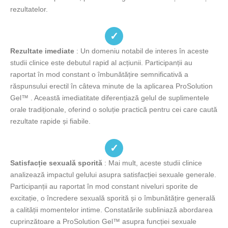
rezultatelor.
✓
Rezultate imediate
: Un domeniu notabil de interes în aceste
studii clinice este debutul rapid al acțiunii. Participanții au
raportat în mod constant o îmbunătățire semnificativă a
răspunsului erectil în câteva minute de la aplicarea ProSolution
Gel™ . Această imediatitate diferențiază gelul de suplimentele
orale tradiționale, oferind o soluție practică pentru cei care caută
rezultate rapide și fiabile.
✓
Satisfacție sexuală sporită
: Mai mult, aceste studii clinice
analizează impactul gelului asupra satisfacției sexuale generale.
Participanții au raportat în mod constant niveluri sporite de
excitație, o încredere sexuală sporită și o îmbunătățire generală
a calității momentelor intime. Constatările subliniază abordarea
cuprinzătoare a ProSolution Gel™ asupra funcției sexuale