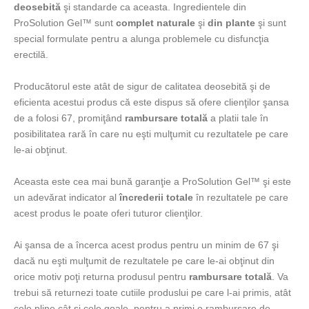
deosebită
şi standarde ca aceasta. Ingredientele din
ProSolution Gel™ sunt
complet naturale
şi
din plante
şi sunt
special formulate pentru a alunga problemele cu disfuncţia
erectilă.
Producătorul este atât de sigur de calitatea deosebită şi de
eficienta acestui produs că este dispus să ofere clienţilor şansa
de a folosi 67, promiţând
rambursare totală
a platii tale în
posibilitatea rară în care nu eşti mulţumit cu rezultatele pe care
le-ai obţinut.
Aceasta este cea mai bună garanţie a ProSolution Gel™ şi este
un adevărat indicator al
încrederii totale
în rezultatele pe care
acest produs le poate oferi tuturor clienţilor.
Ai şansa de a încerca acest produs pentru un minim de 67 şi
dacă nu eşti mulţumit de rezultatele pe care le-ai obţinut din
orice motiv poţi returna produsul pentru
rambursare totală
. Va
trebui să returnezi toate cutiile produslui pe care l-ai primis, atât
cele pline cât şi cele goale, pentru a primi o rambursare de