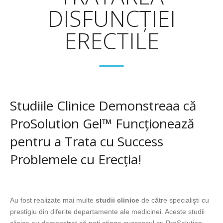
DISFUNCŢIEI
ERECTILE
Studiile Clinice Demonstreaa că
ProSolution Gel™ Funcţionează
pentru a Trata cu Success
Problemele cu Erecţia!
Au fost realizate mai multe
studii clinice
de către specialişti cu
prestigiu din diferite departamente ale medicinei. Aceste studii
clinice au demonstrat că poţi atinge successul cu ProSolution