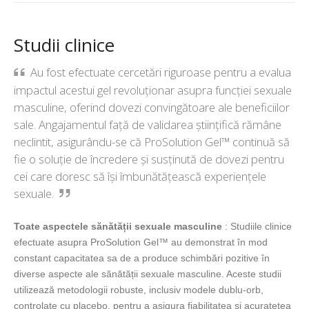
Studii clinice
Au fost efectuate cercetări riguroase pentru a evalua
impactul acestui gel revoluționar asupra funcției sexuale
masculine, oferind dovezi convingătoare ale beneficiilor
sale. Angajamentul față de validarea științifică rămâne
neclintit, asigurându-se că ProSolution Gel™ continuă să
fie o soluție de încredere și susținută de dovezi pentru
cei care doresc să își îmbunătățească experiențele
sexuale.
Toate aspectele sănătății sexuale masculine
: Studiile clinice
efectuate asupra ProSolution Gel™ au demonstrat în mod
constant capacitatea sa de a produce schimbări pozitive în
diverse aspecte ale sănătății sexuale masculine. Aceste studii
utilizează metodologii robuste, inclusiv modele dublu-orb,
controlate cu placebo, pentru a asigura fiabilitatea și acuratețea