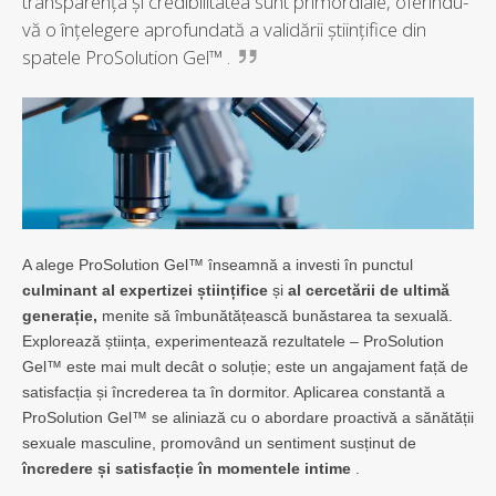
transparența și credibilitatea sunt primordiale, oferindu-
vă o înțelegere aprofundată a validării științifice din
spatele ProSolution Gel™ .
A alege ProSolution Gel™ înseamnă a investi în punctul
culminant al expertizei științifice
și
al cercetării de ultimă
generație,
menite să îmbunătățească bunăstarea ta sexuală.
Explorează știința, experimentează rezultatele – ProSolution
Gel™ este mai mult decât o soluție; este un angajament față de
satisfacția și încrederea ta în dormitor. Aplicarea constantă a
ProSolution Gel™ se aliniază cu o abordare proactivă a sănătății
sexuale masculine, promovând un sentiment susținut de
încredere și satisfacție în momentele intime
.