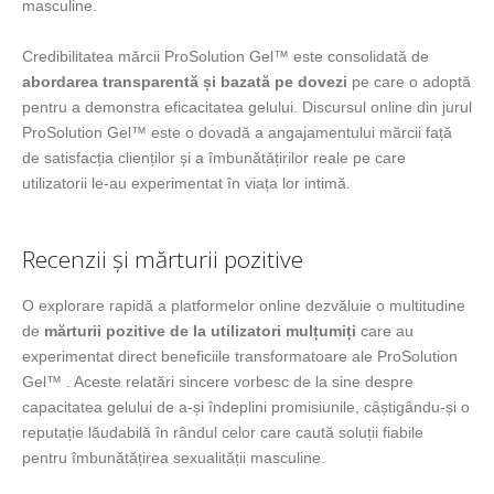
masculine.
Credibilitatea mărcii ProSolution Gel™ este consolidată de
abordarea transparentă și bazată pe dovezi
pe care o adoptă
pentru a demonstra eficacitatea gelului. Discursul online din jurul
ProSolution Gel™ este o dovadă a angajamentului mărcii față
de satisfacția clienților și a îmbunătățirilor reale pe care
utilizatorii le-au experimentat în viața lor intimă.
Recenzii și mărturii pozitive
O explorare rapidă a platformelor online dezvăluie o multitudine
de
mărturii pozitive de la utilizatori mulțumiți
care au
experimentat direct beneficiile transformatoare ale ProSolution
Gel™ . Aceste relatări sincere vorbesc de la sine despre
capacitatea gelului de a-și îndeplini promisiunile, câștigându-și o
reputație lăudabilă în rândul celor care caută soluții fiabile
pentru îmbunătățirea sexualității masculine.