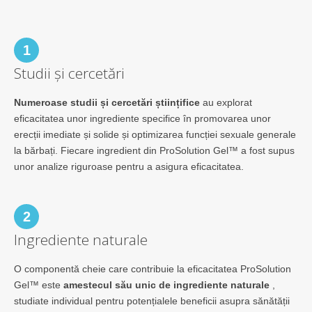
1
Studii și cercetări
Numeroase studii și cercetări științifice
au explorat
eficacitatea unor ingrediente specifice în promovarea unor
erecții imediate și solide și optimizarea funcției sexuale generale
la bărbați. Fiecare ingredient din ProSolution Gel™ a fost supus
unor analize riguroase pentru a asigura eficacitatea.
2
Ingrediente naturale
O componentă cheie care contribuie la eficacitatea ProSolution
Gel™ este
amestecul său unic de ingrediente naturale
,
studiate individual pentru potențialele beneficii asupra sănătății