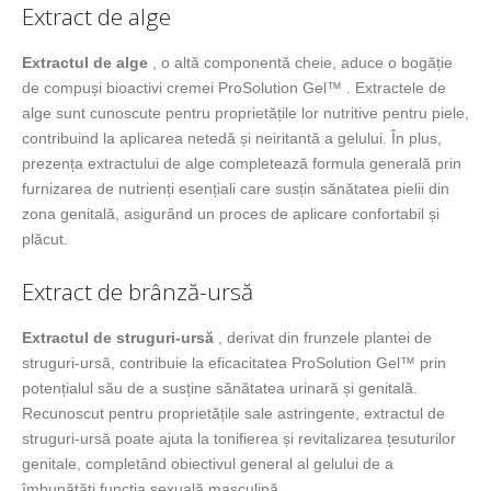
Extract de alge
Extractul de alge
, o altă componentă cheie, aduce o bogăție
de compuși bioactivi cremei ProSolution Gel™ . Extractele de
alge sunt cunoscute pentru proprietățile lor nutritive pentru piele,
contribuind la aplicarea netedă și neiritantă a gelului. În plus,
prezența extractului de alge completează formula generală prin
furnizarea de nutrienți esențiali care susțin sănătatea pielii din
zona genitală, asigurând un proces de aplicare confortabil și
plăcut.
Extract de brânză-ursă
Extractul de struguri-ursă
, derivat din frunzele plantei de
struguri-ursă, contribuie la eficacitatea ProSolution Gel™ prin
potențialul său de a susține sănătatea urinară și genitală.
Recunoscut pentru proprietățile sale astringente, extractul de
struguri-ursă poate ajuta la tonifierea și revitalizarea țesuturilor
genitale, completând obiectivul general al gelului de a
îmbunătăți funcția sexuală masculină.