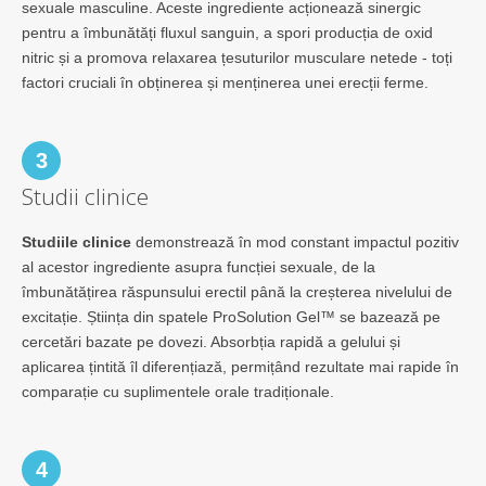
sexuale masculine. Aceste ingrediente acționează sinergic
pentru a îmbunătăți fluxul sanguin, a spori producția de oxid
nitric și a promova relaxarea țesuturilor musculare netede - toți
factori cruciali în obținerea și menținerea unei erecții ferme.
3
Studii clinice
Studiile clinice
demonstrează în mod constant impactul pozitiv
al acestor ingrediente asupra funcției sexuale, de la
îmbunătățirea răspunsului erectil până la creșterea nivelului de
excitație. Știința din spatele ProSolution Gel™ se bazează pe
cercetări bazate pe dovezi. Absorbția rapidă a gelului și
aplicarea țintită îl diferențiază, permițând rezultate mai rapide în
comparație cu suplimentele orale tradiționale.
4