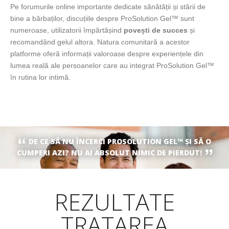
Pe forumurile online importante dedicate sănătății și stării de
bine a bărbaților, discuțiile despre ProSolution Gel™ sunt
numeroase, utilizatorii împărtășind
povești de succes
și
recomandând gelul altora. Natura comunitară a acestor
platforme oferă informații valoroase despre experiențele din
lumea reală ale persoanelor care au integrat ProSolution Gel™
în rutina lor intimă.
DE CE SĂ NU ÎNCERCI PROSOLUTION GEL™ ŞI SĂ O
CUMPERI AZI? NU AI ABSOLUT NIMIC DE PIERDUT!
REZULTATE
TRATAREA