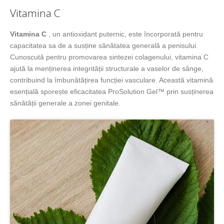
Vitamina C
Vitamina C
, un antioxidant puternic, este încorporată pentru
capacitatea sa de a susține sănătatea generală a penisului.
Cunoscută pentru promovarea sintezei colagenului, vitamina C
ajută la menținerea integrității structurale a vaselor de sânge,
contribuind la îmbunătățirea funcției vasculare. Această vitamină
esențială sporește eficacitatea ProSolution Gel™ prin susținerea
sănătății generale a zonei genitale.