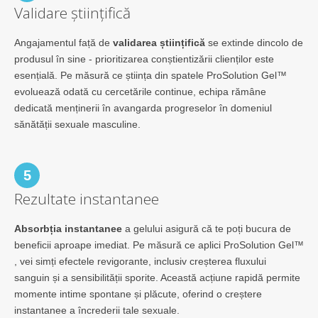
Validare științifică
Angajamentul față de
validarea științifică
se extinde dincolo de
produsul în sine - prioritizarea conștientizării clienților este
esențială. Pe măsură ce știința din spatele ProSolution Gel™
evoluează odată cu cercetările continue, echipa rămâne
dedicată menținerii în avangarda progreselor în domeniul
sănătății sexuale masculine.
5
Rezultate instantanee
Absorbția instantanee
a gelului asigură că te poți bucura de
beneficii aproape imediat. Pe măsură ce aplici ProSolution Gel™
, vei simți efectele revigorante, inclusiv creșterea fluxului
sanguin și a sensibilității sporite. Această acțiune rapidă permite
momente intime spontane și plăcute, oferind o creștere
instantanee a încrederii tale sexuale.