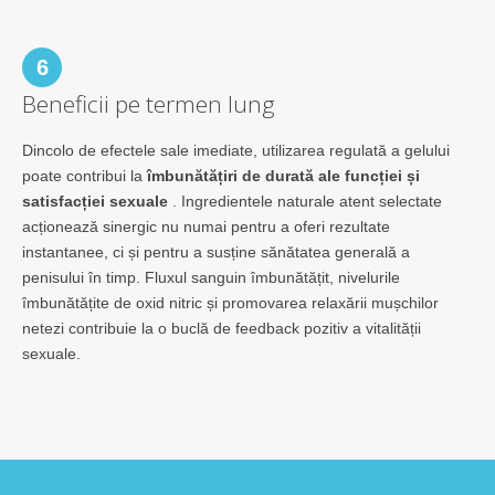
6
Beneficii pe termen lung
Dincolo de efectele sale imediate, utilizarea regulată a gelului
poate contribui la
îmbunătățiri de durată ale funcției și
satisfacției sexuale
. Ingredientele naturale atent selectate
acționează sinergic nu numai pentru a oferi rezultate
instantanee, ci și pentru a susține sănătatea generală a
penisului în timp. Fluxul sanguin îmbunătățit, nivelurile
îmbunătățite de oxid nitric și promovarea relaxării mușchilor
netezi contribuie la o buclă de feedback pozitiv a vitalității
sexuale.