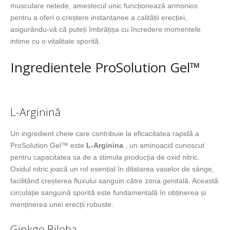
musculare netede, amestecul unic funcționează armonios
pentru a oferi o creștere instantanee a calității erecției,
asigurându-vă că puteți îmbrățișa cu încredere momentele
intime cu o vitalitate sporită.
Ingredientele ProSolution Gel™
L-Arginină
Un ingredient cheie care contribuie la eficacitatea rapidă a
ProSolution Gel™ este
L-Arginina
, un aminoacid cunoscut
pentru capacitatea sa de a stimula producția de oxid nitric.
Oxidul nitric joacă un rol esențial în dilatarea vaselor de sânge,
facilitând creșterea fluxului sanguin către zona genitală. Această
circulație sanguină sporită este fundamentală în obținerea și
menținerea unei erecții robuste.
Ginkgo Biloba