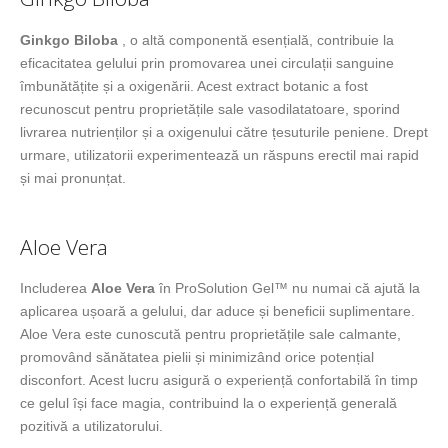
Ginkgo Biloba
, o altă componentă esențială, contribuie la
eficacitatea gelului prin promovarea unei circulații sanguine
îmbunătățite și a oxigenării. Acest extract botanic a fost
recunoscut pentru proprietățile sale vasodilatatoare, sporind
livrarea nutrienților și a oxigenului către țesuturile peniene. Drept
urmare, utilizatorii experimentează un răspuns erectil mai rapid
și mai pronunțat.
Aloe Vera
Includerea
Aloe Vera
în ProSolution Gel™ nu numai că ajută la
aplicarea ușoară a gelului, dar aduce și beneficii suplimentare.
Aloe Vera este cunoscută pentru proprietățile sale calmante,
promovând sănătatea pielii și minimizând orice potențial
disconfort. Acest lucru asigură o experiență confortabilă în timp
ce gelul își face magia, contribuind la o experiență generală
pozitivă a utilizatorului.