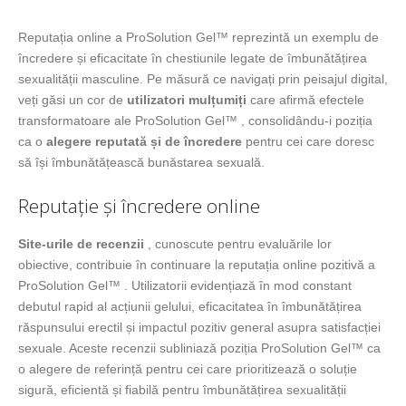
Reputația online a ProSolution Gel™ reprezintă un exemplu de
încredere și eficacitate în chestiunile legate de îmbunătățirea
sexualității masculine. Pe măsură ce navigați prin peisajul digital,
veți găsi un cor de
utilizatori mulțumiți
care afirmă efectele
transformatoare ale ProSolution Gel™ , consolidându-i poziția
ca o
alegere reputată și de încredere
pentru cei care doresc
să își îmbunătățească bunăstarea sexuală.
Reputație și încredere online
Site-urile de recenzii
, cunoscute pentru evaluările lor
obiective, contribuie în continuare la reputația online pozitivă a
ProSolution Gel™ . Utilizatorii evidențiază în mod constant
debutul rapid al acțiunii gelului, eficacitatea în îmbunătățirea
răspunsului erectil și impactul pozitiv general asupra satisfacției
sexuale. Aceste recenzii subliniază poziția ProSolution Gel™ ca
o alegere de referință pentru cei care prioritizează o soluție
sigură, eficientă și fiabilă pentru îmbunătățirea sexualității