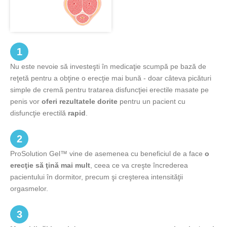
1
Nu este nevoie să investeşti în medicaţie scumpă pe bază de
reţetă pentru a obţine o erecţie mai bună - doar câteva picături
simple de cremă pentru tratarea disfuncţiei erectile masate pe
penis vor
oferi rezultatele dorite
pentru un pacient cu
disfuncţie erectilă
rapid
.
2
ProSolution Gel™ vine de asemenea cu beneficiul de a face
o
erecţie să ţină mai mult
, ceea ce va creşte încrederea
pacientului în dormitor, precum şi creşterea intensităţii
orgasmelor.
3