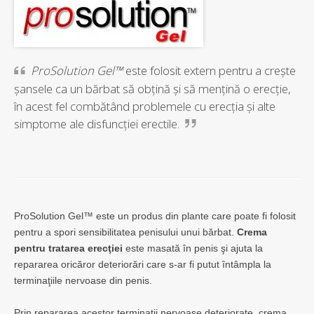
ProSolution Gel™
este folosit extern pentru a creşte
şansele ca un bărbat să obţină şi să menţină o erecţie,
în acest fel combătând problemele cu erecţia şi alte
simptome ale disfuncţiei erectile.
ProSolution Gel™ este un produs din plante care poate fi folosit
pentru a spori sensibilitatea penisului unui bărbat.
Crema
pentru tratarea erecţiei
este masată în penis şi ajuta la
repararea oricăror deteriorări care s-ar fi putut întâmpla la
terminaţiile nervoase din penis.
Prin repararea acestor terminaţii nervoase deteriorate, crema